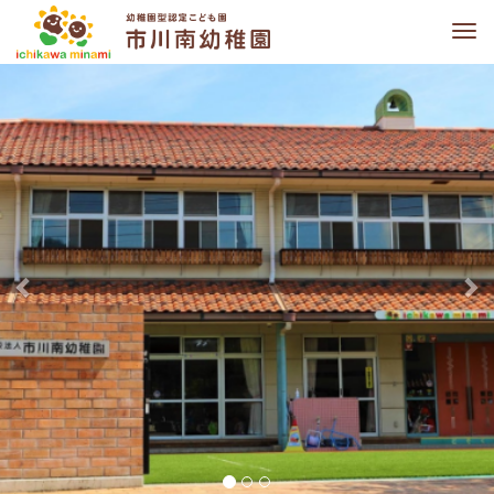
M
e
前
次
n
へ
u
へ