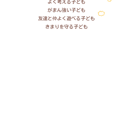
よく考える子ども
がまん強い子ども
友達と仲よく遊べる子ども
きまりを守る子ども
教育方針
心の通い合う教育
幼稚園は幼児にとって、人生最初の教育の場です。
どんな先生や友達と出会うのか、どんな環境と出会うのか
が人間形成の鍵となります。本園では幼児の夢を無限に広
げながら、心の通い合う教育をめざしています。